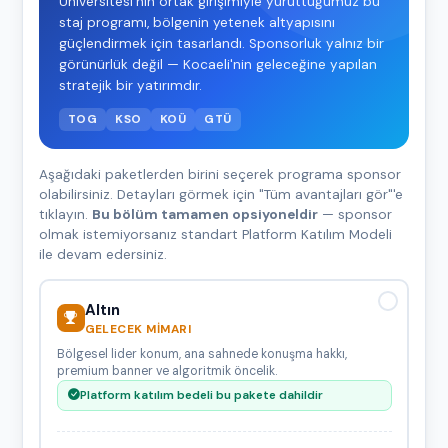
Üniversitesi'nin ortak girişimiyle yürüttüğümüz bu
staj programı, bölgenin yetenek altyapısını
güçlendirmek için tasarlandı. Sponsorluk yalnız bir
görünürlük değil — Kocaeli'nin geleceğine yapılan
stratejik bir yatırımdır.
TOG
KSO
KOÜ
GTÜ
Aşağıdaki paketlerden birini seçerek programa sponsor
olabilirsiniz. Detayları görmek için "Tüm avantajları gör"'e
tıklayın.
Bu bölüm tamamen opsiyoneldir
— sponsor
olmak istemiyorsanız standart Platform Katılım Modeli
ile devam edersiniz.
Altın
GELECEK MIMARI
Bölgesel lider konum, ana sahnede konuşma hakkı,
premium banner ve algoritmik öncelik.
Platform katılım bedeli bu pakete dahildir