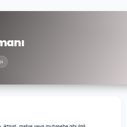
manı
ci
ktisat, maliye veya muhasebe gibi ilgili