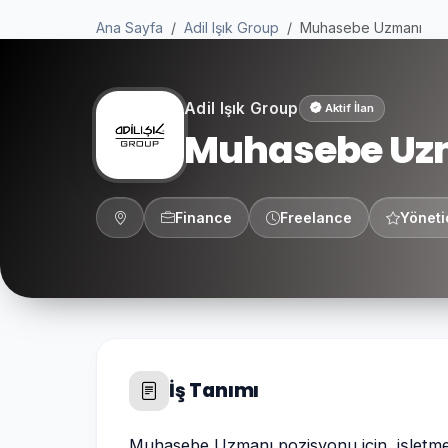
Ana Sayfa
Adil Işık Group
Muhasebe Uzmanı
Adil Işık Group
Aktif İlan
Muhasebe Uz
Finance
Freelance
Yöneti
İş Tanımı
Muhasebe Uzmanı pozisyonu için, işletme, i