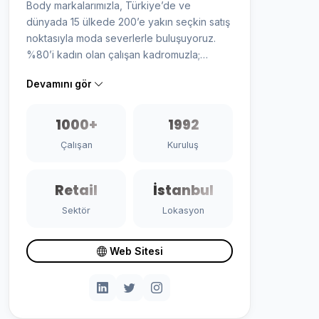
Body markalarımızla, Türkiye’de ve
dünyada 15 ülkede 200’e yakın seçkin satış
noktasıyla moda severlerle buluşuyoruz.
%80’i kadın olan çalışan kadromuzla;
üretimde, tasarımda ve yaratıcılıklta kadının
Devamını gör
gücünü her adımda yansıtıyoruz. Yerli üretim
ilkesiyle 10.000’den fazla kişiye istihdam
sağlıyor; tüm markalarımızla birlikte ülkemizi
1000+
1992
moda sektöründe yurt içi ve yurt dışında
Çalışan
Kuruluş
gururla temsil ediyoruz.
Retail
İstanbul
Sektör
Lokasyon
Web Sitesi