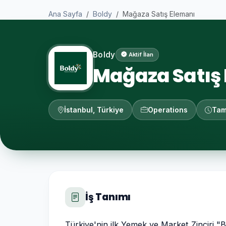
Ana Sayfa
Boldy
Mağaza Satış Elemanı
Boldy
Aktif İlan
Mağaza Satış
İstanbul, Türkiye
Operations
Tam
İş Tanımı
Türkiye'nin ilk Yemek ve Market Zinciri 