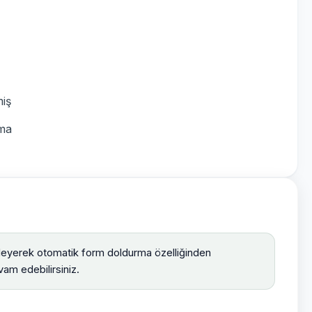
miş
ama
leyerek otomatik form doldurma özelliğinden
am edebilirsiniz.