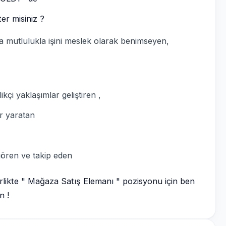
er misiniz ?
 mutlulukla işini meslek olarak benimseyen,
kçi yaklaşımlar geliştiren ,
er yaratan
ören ve takip eden
rlikte " Mağaza Satış Elemanı " pozisyonu için ben
n !