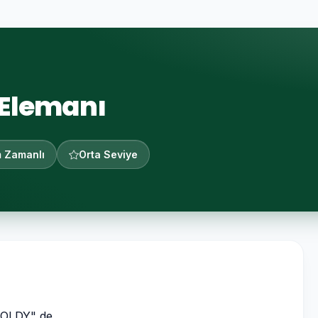
 Elemanı
 Zamanlı
Orta Seviye
"BOLDY" de