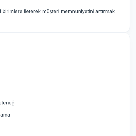
gili birimlere ileterek müşteri memnuniyetini artırmak
eteneği
lama