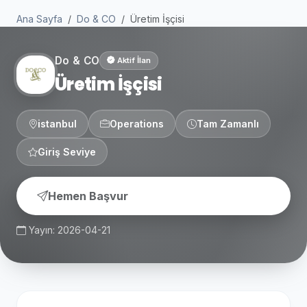
Ana Sayfa
Do & CO
Üretim İşçisi
Do & CO
Aktif İlan
Üretim İşçisi
istanbul
Operations
Tam Zamanlı
Giriş Seviye
Hemen Başvur
Yayın: 2026-04-21