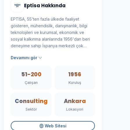
Eptisa Hakkında
EPTISA, 55'ten fazla ülkede faaliyet
gösteren, mühendislik, danışmanlık, bilgi
teknolojileri ve kurumsal, ekonomik ve
sosyal kalkınma alanlarında 1956'dan beri
deneyime sahip İspanya merkezli çok
uluslu bir şirkettir. EPTISA, tüm dünyada aktif
Devamını gör
olduğu gibi, özellikle Türkiye ve
Güneydoğu Avrupa'da da faaliyetlerini bu
alanlarda yoğunlaştırmıştır.
51-200
1956
Çalışan
Kuruluş
Consulting
Ankara
Sektör
Lokasyon
Web Sitesi