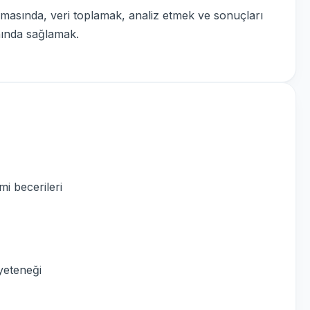
nmasında, veri toplamak, analiz etmek ve sonuçları
anında sağlamak.
i becerileri
yeteneği