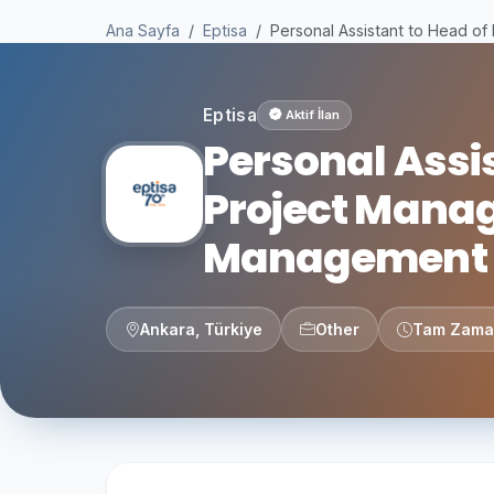
Ana Sayfa
Eptisa
Personal Assistant to Head o
Eptisa
Aktif İlan
Personal Assis
Project Mana
Management 
Ankara, Türkiye
Other
Tam Zama