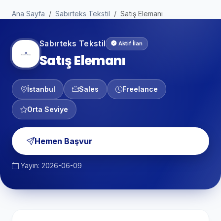
Ana Sayfa
Sabırteks Tekstil
Satış Elemanı
Sabırteks Tekstil
Aktif İlan
Satış Elemanı
İstanbul
Sales
Freelance
Orta Seviye
Hemen Başvur
Yayın: 2026-06-09