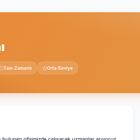
ı
Tam Zamanlı
Orta Seviye
 bulunan ofisimizde çalışacak uzmanlar arıyoruz.