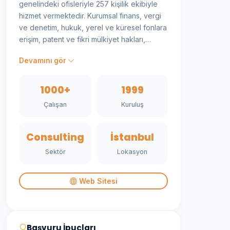
genelindeki ofisleriyle 257 kişilik ekibiyle
hizmet vermektedir. Kurumsal finans, vergi
ve denetim, hukuk, yerel ve küresel fonlara
erişim, patent ve fikri mülkiyet hakları,
muhasebe ve bordrolama alanlarında
Devamını gör
hizmet sunmaktayız. Yenilikçi ve yüksek
büyüme potansiyeli olan teknoloji
şirketlerine odaklanarak, yerel ve
1000+
1999
uluslararası girişimcilerin tüm profesyonel
Çalışan
Kuruluş
hizmet ihtiyaçlarını karşılamaktayız.
Consulting
İstanbul
Sektör
Lokasyon
Web Sitesi
Başvuru İpuçları