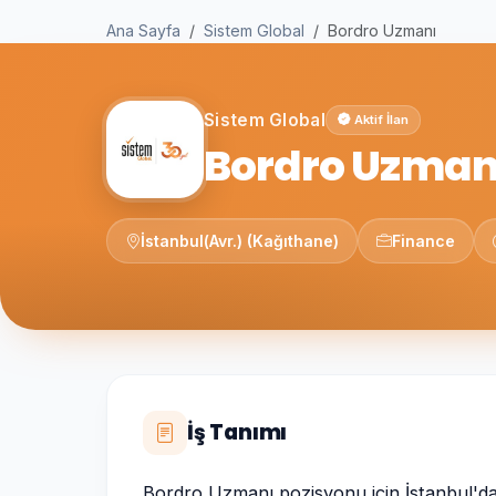
Ana Sayfa
Sistem Global
Bordro Uzmanı
Sistem Global
Aktif İlan
Bordro Uzman
İstanbul(Avr.) (Kağıthane)
Finance
İş Tanımı
Bordro Uzmanı pozisyonu için İstanbul'da